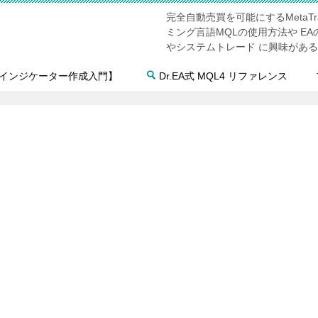
完全自動売買を可能にするMetaTr
ミング言語MQLの使用方法や E
やシステムトレード に興味があ
4インジケーター作成入門】
Dr.EA式 MQL4 リファレンス