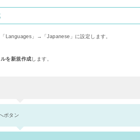
成
Languages」→「Japanese」に設定します。
イルを新規作成
します。
へボタン