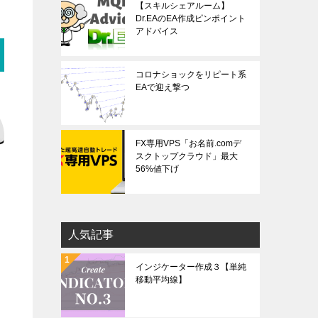
【スキルシェアルーム】
Dr.EAのEA作成ピンポイント
アドバイス
コロナショックをリピート系
EAで迎え撃つ
FX専用VPS「お名前.comデ
スクトップクラウド」最大
56%値下げ
人気記事
インジケーター作成３【単純
移動平均線】