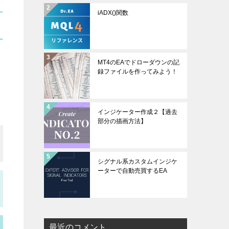
iADX()関数
MT4のEAでドローダウンの記
録ファイルを作ってみよう！
インジケーター作成２【過去
部分の描画方法】
シグナル系カスタムインジケ
ーターで自動売買するEA
最近のコメント