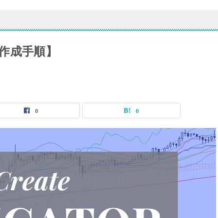
作成手順】
0
0