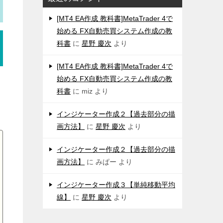
[MT4 EA作成 教科書]MetaTrader 4で
始める FX自動売買システム作成の教
科書
に
星野 慶次
より
[MT4 EA作成 教科書]MetaTrader 4で
始める FX自動売買システム作成の教
科書
に
miz
より
インジケーター作成２【過去部分の描
画方法】
に
星野 慶次
より
インジケーター作成２【過去部分の描
画方法】
に
みぱー
より
インジケーター作成３【単純移動平均
線】
に
星野 慶次
より