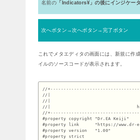
名前の
「Indicators¥」の後にインジケー
次へボタン→次へボタン→完了ボタン
これでメタエディタの画面には、新規に作成
イルのソースコードが表示されます。
//+----------------------------------
//|                                  
//|                                  
//|                                 h
//+----------------------------------
#property copyright "Dr.EA Keiji"

#property link      "https://www.dr-e
#property version   "1.00"

#property strict
