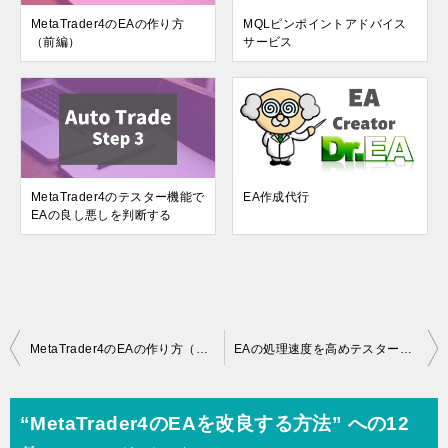
MetaTrader4のEAの作り方
MQLピンポイントアドバイス
（前編）
サービス
MetaTrader4のテスター機能で
EA作成代行
EAの良し悪しを判断する
投
MetaTrader4のEAの作り方（後編）
EAの処理速度を高めテスターでの最適化を時短する方法
稿
ナ
“MetaTrader4のEAを改良する方法” への12
ビ