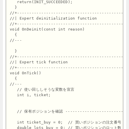
   return(INIT_SUCCEEDED);

  }

//+----------------------------------------------
//| Expert deinitialization function             
//+----------------------------------------------
void OnDeinit(const int reason)

  {

//---

  }

//+----------------------------------------------
//| Expert tick function                         
//+----------------------------------------------
void OnTick()

  {

//---

   // 使い回ししそうな変数を宣言

   int i, ticket;

   // 保有ポジションを確認 ---------------------------
   int ticket_buy = 0;  // 買いポジションの注文番号

   double lots_buy = 0; // 買いポジションのロット数
