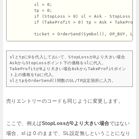
         sl = 0;

         tp = 0;

         if (StopLoss > 0) sl = Ask - StopLoss * P
         if (TakeProfit > 0) tp = Ask + TakeProfit
         ticket = OrderSend(Symbol(), OP_BUY, Lot
slとtpに0を代入しておいて、StopLossが0より大きい場合
AskからStopLossポイント下の価格をslに代入。

TakeProfitが0より大きい場合AskからTakeProfitポイン
ト上の価格をtpに代入。

売りエントリーのコードも同じように変更します。
ここで、例えば
StopLossが0より大きい場合
ではない
場合、sl は 0 のままで、SL設定無しということになり