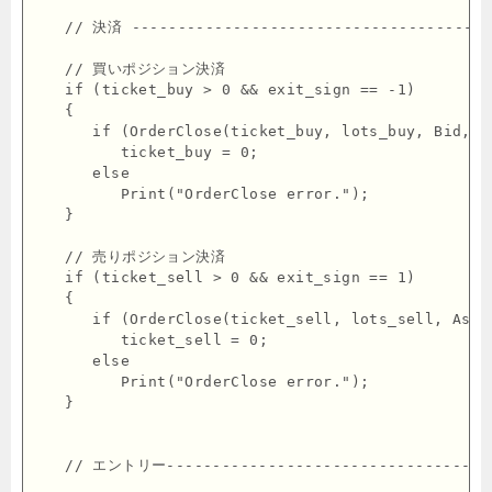
   // 決済 ----------------------------------------
   // 買いポジション決済

   if (ticket_buy > 0 && exit_sign == -1)

   {

      if (OrderClose(ticket_buy, lots_buy, Bid, 0
         ticket_buy = 0;

      else

         Print("OrderClose error.");

   }

   // 売りポジション決済

   if (ticket_sell > 0 && exit_sign == 1)

   {

      if (OrderClose(ticket_sell, lots_sell, Ask,
         ticket_sell = 0;

      else

         Print("OrderClose error.");

   }

   // エントリー------------------------------------