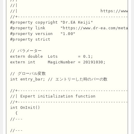
//|                                              
//|                                 https://www.d
//+----------------------------------------------
#property copyright "Dr.EA Keiji"

#property link      "https://www.dr-ea.com/meta-bl
#property version   "1.00"

#property strict

// パラメーター

extern double  Lots        = 0.1;

extern int     MagicNumber = 20191030;

// グローバル変数

int entry_bar; // エントリーした時のバーの数

//+----------------------------------------------
//| Expert initialization function               
//+----------------------------------------------
int OnInit()

  {

//---

//---
