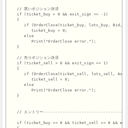
   // 買いポジション決済

   if (ticket_buy > 0 && exit_sign == -1)

   {

      if (OrderClose(ticket_buy, lots_buy, Bid, 0
         ticket_buy = 0;

      else

         Print("OrderClose error.");

   }

   // 売りポジション決済

   if (ticket_sell > 0 && exit_sign == 1)

   {

      if (OrderClose(ticket_sell, lots_sell, Ask,
         ticket_sell = 0;

      else

         Print("OrderClose error.");

   }

   // エントリー------------------------------------
   if (ticket_buy == 0 && ticket_sell == 0 && entr