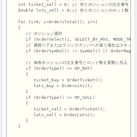
   int ticket_sell = 0; // 売りポジションの注文番号

   double lots_sell = 0;// 売りポジションのロット数

   for (i=0; i<OrdersTotal(); i++)

   {

      // ポジション選択

      if (OrderSelect(i, SELECT_BY_POS, MODE_TRAD
      // 通貨ペアまたはマジックナンバーが違う場合はスキップ

      if (OrderSymbol() != Symbol() || OrderMagic
      // 保有ポジションの注文番号とロット数を変数に代入

      if (OrderType() == OP_BUY)

      {

         ticket_buy = OrderTicket();

         lots_buy = OrderLots();

      }

      if (OrderType() == OP_SELL)

      {

         ticket_sell = OrderTicket();

         lots_sell = OrderLots();

      }

   }
