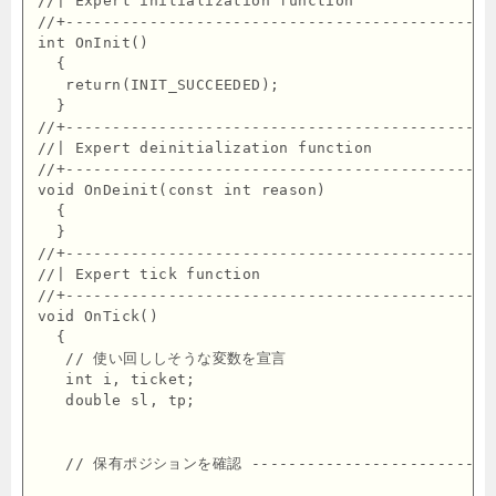
//| Expert initialization function               
//+----------------------------------------------
int OnInit()

  {

   return(INIT_SUCCEEDED);

  }

//+----------------------------------------------
//| Expert deinitialization function             
//+----------------------------------------------
void OnDeinit(const int reason)

  {

  }

//+----------------------------------------------
//| Expert tick function                         
//+----------------------------------------------
void OnTick()

  {

   // 使い回ししそうな変数を宣言

   int i, ticket;

   double sl, tp;

   // 保有ポジションを確認 ---------------------------