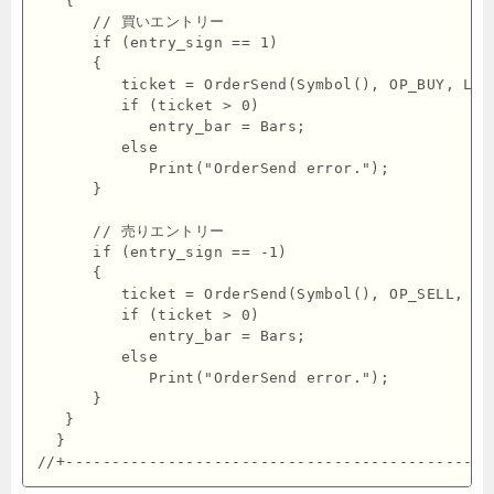
   {

      // 買いエントリー

      if (entry_sign == 1)

      {

         ticket = OrderSend(Symbol(), OP_BUY, Lot
         if (ticket > 0)

            entry_bar = Bars;

         else

            Print("OrderSend error.");

      }

      // 売りエントリー

      if (entry_sign == -1)

      {

         ticket = OrderSend(Symbol(), OP_SELL, Lo
         if (ticket > 0)

            entry_bar = Bars;

         else

            Print("OrderSend error.");

      }

   }

  }
