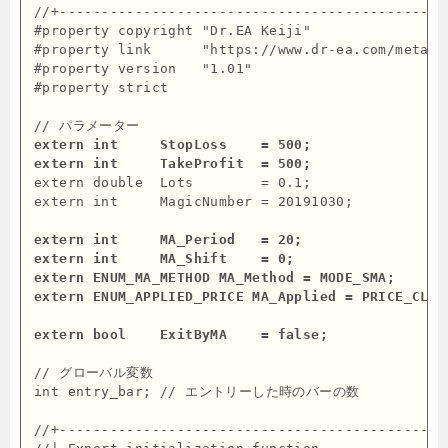
//+----------------------------------------------
#property copyright "Dr.EA Keiji"

#property link      "https://www.dr-ea.com/meta-bl
#property version   "1.01"

#property strict

extern int     StopLoss    = 500;

extern int     TakeProfit  = 500;
extern double  Lots        = 0.1;

extern int     MagicNumber = 20191030;

extern int     MA_Period   = 20;

extern int     MA_Shift    = 0;

extern ENUM_MA_METHOD MA_Method = MODE_SMA;

extern ENUM_APPLIED_PRICE MA_Applied = PRICE_CLOSE
extern bool    ExitByMA    = false;
// グローバル変数

int entry_bar; // エントリーした時のバーの数

//+----------------------------------------------