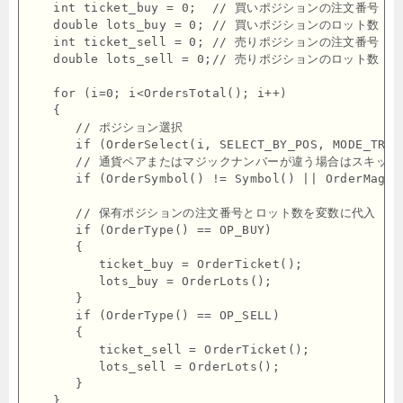
   int ticket_buy = 0;  // 買いポジションの注文番号

   double lots_buy = 0; // 買いポジションのロット数

   int ticket_sell = 0; // 売りポジションの注文番号

   double lots_sell = 0;// 売りポジションのロット数

   for (i=0; i<OrdersTotal(); i++)

   {

      // ポジション選択

      if (OrderSelect(i, SELECT_BY_POS, MODE_TRAD
      // 通貨ペアまたはマジックナンバーが違う場合はスキップ

      if (OrderSymbol() != Symbol() || OrderMagic
      // 保有ポジションの注文番号とロット数を変数に代入

      if (OrderType() == OP_BUY)

      {

         ticket_buy = OrderTicket();

         lots_buy = OrderLots();

      }

      if (OrderType() == OP_SELL)

      {

         ticket_sell = OrderTicket();

         lots_sell = OrderLots();

      }

   }
