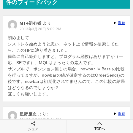
件のフィードバック
ゲ
ー
MT4初心者
より:
返信
シ
2013年3月26日 5:09 PM
ョ
初めまして
シストレを始めようと思い、ネット上で情報を検索してた
ン
ら、このHPに辿り着きました。
簡単に自己紹介しますと、プログラム経験はありますが（一
応、SEです）、MQLはまったくの素人です。
サンプルで、ポジション無しの場合、nowbar != Bars の比較
を行ってますが、nowbarの値が確定するのはOrderSend()の
後です。nowbarは初期化されてませんので、この比較の結果
はどうなるのでしょうか？
宜しくお願いします。
星野慶次
より:
返信
2013年3月26日 5:44 PM
こんにちわ^^
TOPへ
シェア