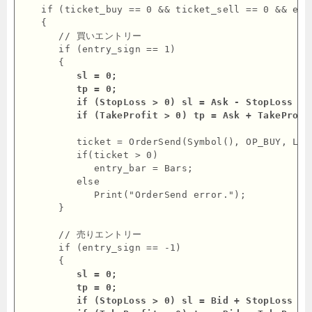
   if (ticket_buy == 0 && ticket_sell == 0 && entr
   {

      // 買いエントリー

      if (entry_sign == 1)

      {
         sl = 0;

         tp = 0;

         if (StopLoss > 0) sl = Ask - StopLoss * P
         if (TakeProfit > 0) tp = Ask + TakeProfi
         ticket = OrderSend(Symbol(), OP_BUY, Lot
         if(ticket > 0)

            entry_bar = Bars;

         else

            Print("OrderSend error.");

      }

      // 売りエントリー

      if (entry_sign == -1)

      {
         sl = 0;

         tp = 0;

         if (StopLoss > 0) sl = Bid + StopLoss * P