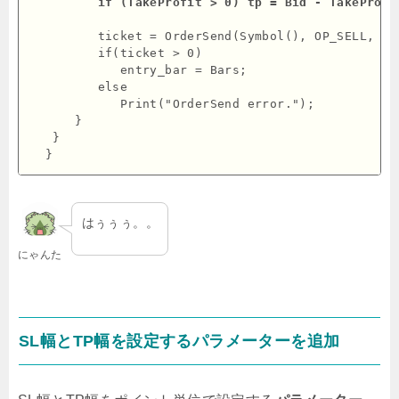
         if (TakeProfit > 0) tp = Bid - TakeProfi
         ticket = OrderSend(Symbol(), OP_SELL, Lo
         if(ticket > 0)

            entry_bar = Bars;

         else

            Print("OrderSend error.");

      }

   }

はぅぅぅ。。
にゃんた
SL幅とTP幅を設定するパラメーターを追加