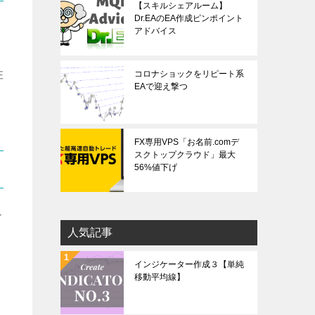
【スキルシェアルーム】
Dr.EAのEA作成ピンポイント
アドバイス
注
コロナショックをリピート系
EAで迎え撃つ
FX専用VPS「お名前.comデ
スクトップクラウド」最大
56%値下げ
ナ
人気記事
インジケーター作成３【単純
移動平均線】