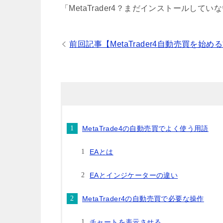
「MetaTrader4？まだインストールし
前回記事【MetaTrader4自動売買を始め
MetaTrade4の自動売買でよく使う用語
EAとは
EAとインジケーターの違い
MetaTrader4の自動売買で必要な操作
チャートを表示させる