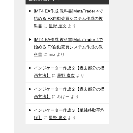
[MT4 EA作成 教科書]MetaTrader 4で
始める FX自動売買システム作成の教
科書
に
星野 慶次
より
[MT4 EA作成 教科書]MetaTrader 4で
始める FX自動売買システム作成の教
科書
に
miz
より
インジケーター作成２【過去部分の描
画方法】
に
星野 慶次
より
インジケーター作成２【過去部分の描
画方法】
に
みぱー
より
インジケーター作成３【単純移動平均
線】
に
星野 慶次
より