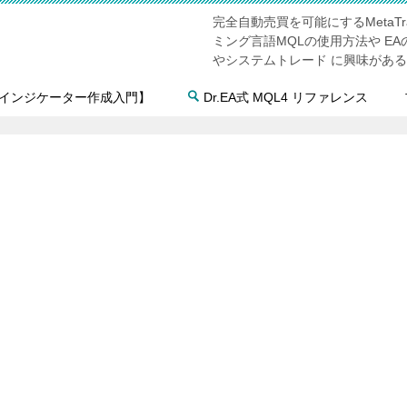
完全自動売買を可能にするMetaTr
ミング言語MQLの使用方法や E
やシステムトレード に興味があ
4インジケーター作成入門】
Dr.EA式 MQL4 リファレンス