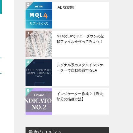
iADX()関数
MT4のEAでドローダウンの記
録ファイルを作ってみよう！
シグナル系カスタムインジケ
ーターで自動売買するEA
インジケーター作成２【過去
部分の描画方法】
最近のコメント