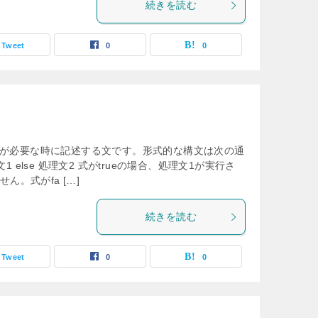
続きを読む
Tweet
0
0
f文は、選択が必要な時に記述する文です。形式的な構文は次の通
理文1 else 処理文2 式がtrueの場合、処理文1が実行さ
ん。式がfa […]
続きを読む
Tweet
0
0