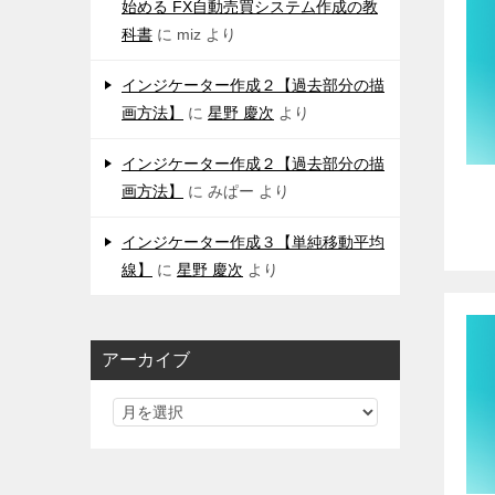
始める FX自動売買システム作成の教
科書
に
miz
より
インジケーター作成２【過去部分の描
画方法】
に
星野 慶次
より
インジケーター作成２【過去部分の描
画方法】
に
みぱー
より
インジケーター作成３【単純移動平均
線】
に
星野 慶次
より
アーカイブ