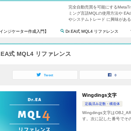
完全自動売買を可能にするMetaTr
ミング言語MQLの使用方法や E
やシステムトレード に興味があ
4インジケーター作成入門】
Dr.EA式 MQL4 リファレンス
r.EA式 MQL4 リファレンス
Tweet
0
Wingdings文字
定義済み定数・構造体
Wingdings文字はO
す。次に記した番号でその記