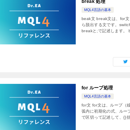
break 処理
MQL4言語の基本
beak文 break文は、fo
ら脱出する文です。swi
breakと;で記述します。 br
for ループ処理
MQL4言語の基本
for文 for文は、ルー
弧内に初期化の式、ルー
で区切って記述して、{}括