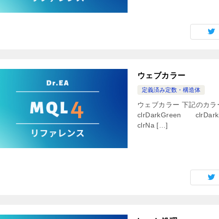
ウェブカラー
定義済み定数・構造体
ウェブカラー 下記のカラー
clrDarkGreen clrDa
clrNa […]