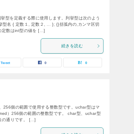
mは、列挙型を定義する際に使用します。列挙型は次のよう
名 { 定数１, 定数２, ... }; {}括弧内の,カンマ区切
数はint型の値を […]
続きを読む
Tweet
0
0
ar型は、256個の範囲で使用する整数型です。uchar型はマ
ned）256個の範囲の整数型です。 char型、uchar型
の通りです。 […]