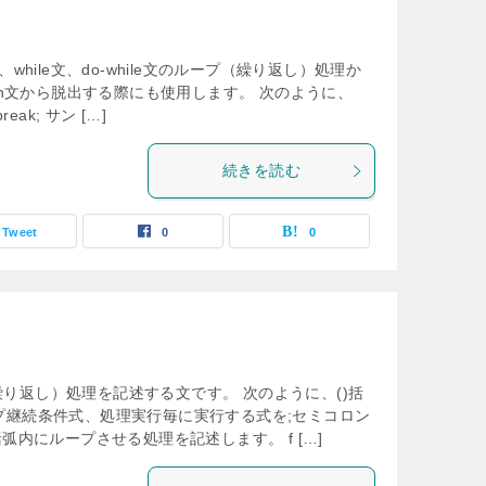
r文、while文、do-while文のループ（繰り返し）処理か
tch文から脱出する際にも使用します。 次のように、
eak; サン […]
続きを読む
Tweet
0
0
プ（繰り返し）処理を記述する文です。 次のように、()括
プ継続条件式、処理実行毎に実行する式を;セミコロン
弧内にループさせる処理を記述します。 f […]