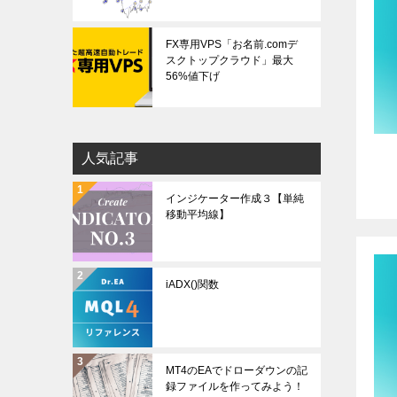
FX専用VPS「お名前.comデ
スクトップクラウド」最大
56%値下げ
人気記事
インジケーター作成３【単純
移動平均線】
iADX()関数
MT4のEAでドローダウンの記
録ファイルを作ってみよう！