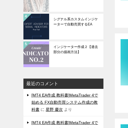
シグナル系カスタムインジケ
ーターで自動売買するEA
インジケーター作成２【過去
部分の描画方法】
最近のコメント
[MT4 EA作成 教科書]MetaTrader 4で
始める FX自動売買システム作成の教
科書
に
星野 慶次
より
[MT4 EA作成 教科書]MetaTrader 4で