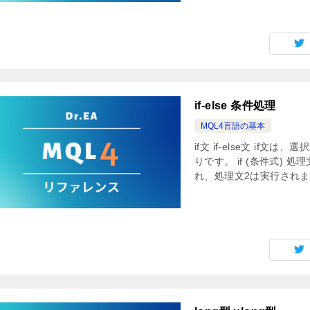
if-else 条件処理
MQL4言語の基本
if文 if-else文 i
りです。 if (条件式) 処
れ、処理文2は実行されませ