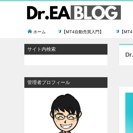
ホーム
【MT4自動売買入門】
【MT
サイト内検索
D
管理者プロフィール