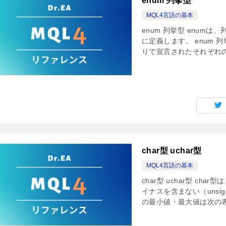
enum 列挙型
MQL4言語の基本
enum 列挙型 enu
に定義します。 enum 列挙型
りで宣言されたそれぞれの定
char型 uchar型
MQL4言語の基本
char型 uchar型 ch
イナスを含まない（unsig
の最小値・最大値は次の表