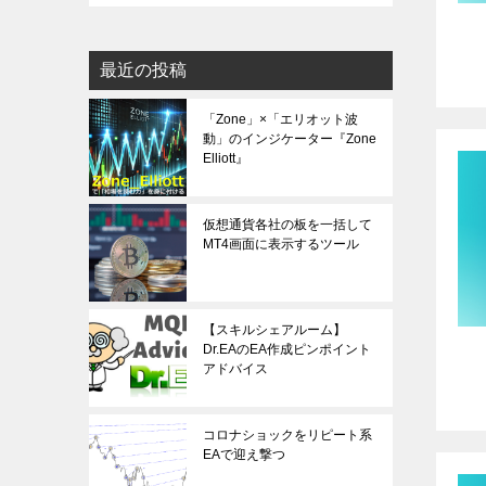
最近の投稿
「Zone」×「エリオット波
動」のインジケーター『Zone
Elliott』
仮想通貨各社の板を一括して
MT4画面に表示するツール
【スキルシェアルーム】
Dr.EAのEA作成ピンポイント
アドバイス
コロナショックをリピート系
EAで迎え撃つ