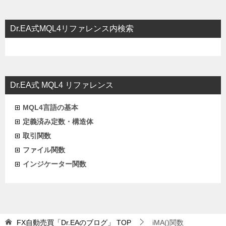
ゲ
ー
Dr.EA式MQL4リファレンス内検索
シ
ョ
ン
Dr.EA式 MQL4 リファレンス
MQL4言語の基本
定義済み定数・構造体
取引関数
ファイル関数
インジケーター関数
FX自動売買「Dr.EAのブログ」
TOP
iMA()関数