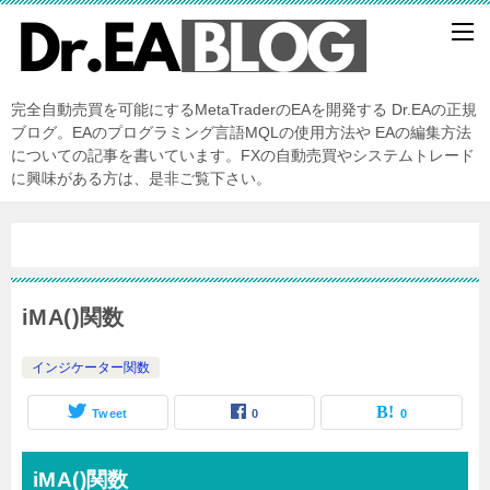
完全自動売買を可能にするMetaTraderのEAを開発する Dr.EAの正規
ブログ。EAのプログラミング言語MQLの使用方法や EAの編集方法
についての記事を書いています。FXの自動売買やシステムトレード
に興味がある方は、是非ご覧下さい。
iMA()関数
インジケーター関数
Tweet
0
0
iMA()関数